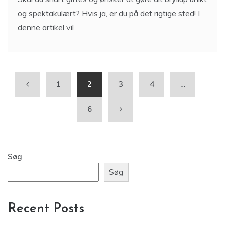
og spektakulært? Hvis ja, er du på det rigtige sted! I
denne artikel vil
1
2
3
4
…
6
Søg
Søg
Recent Posts