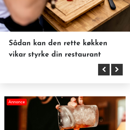
Sådan kan den rette køkken
Alkohol, livsstil og
Erhverv: En Udforskning af
vikar styrke din restaurant
medicininteraktioner — Cialis
Muligheder og Udfordringer
bivirkninger du bør kende
Annonce