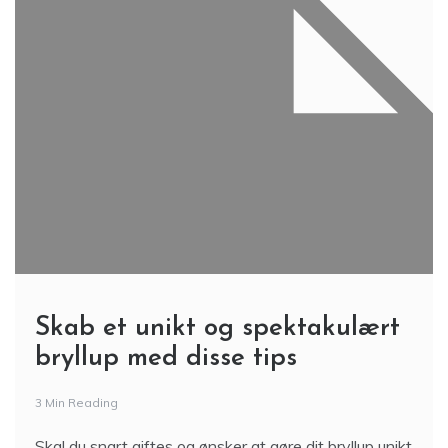
Skab et unikt og spektakulært
bryllup med disse tips
3 Min Reading
Skal du snart giftes og ønsker at gøre dit bryllup unikt